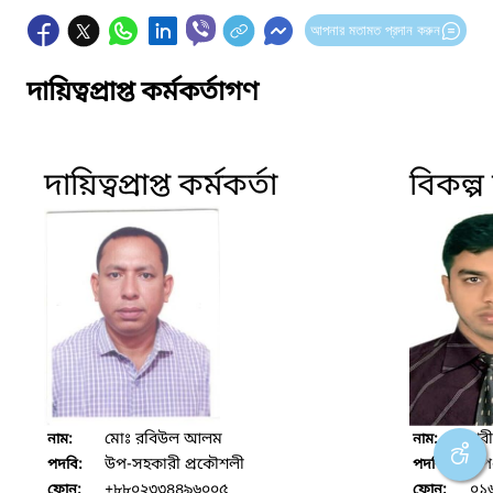
আপনার মতামত প্রদান করুন
দায়িত্বপ্রাপ্ত কর্মকর্তাগণ
দায়িত্বপ্রাপ্ত কর্মকর্তা
বিকল্প দ
মোঃ রবিউল আলম
শরী
নাম:
নাম:
উপ-সহকারী প্রকৌশলী
উপ
পদবি:
পদবি:
+৮৮০২৩৩৪৪৯৬০০৫
০১
ফোন:
ফোন: